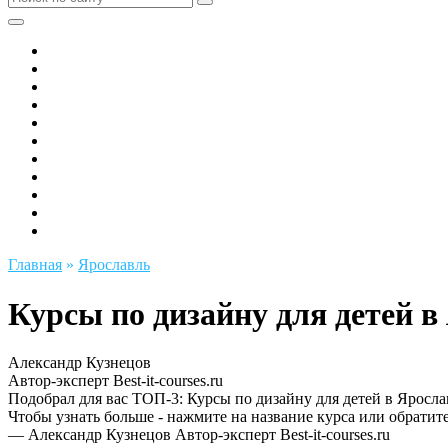
Все города РФ
Академия ТОР
PIXEL
Алгоритмика
GeekSchool
Coddy
Easycode
Skillbox
Skysmart
Фоксфорд
Hello World
Главная
»
Ярославль
Курсы по дизайну для детей в
Александр Кузнецов
Автор-эксперт Best-it-courses.ru
Подобрал для вас ТОП-3: Курсы по дизайну для детей в Яросла
Чтобы узнать больше - нажмите на название курса или обратите
— Александр Кузнецов
Автор-эксперт Best-it-courses.ru