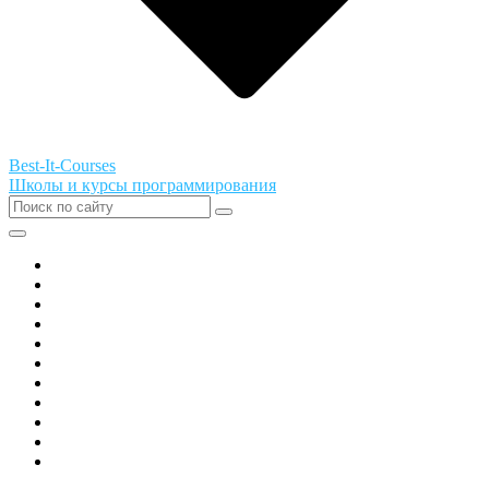
Best-It-Courses
Школы и курсы программирования
Все города РФ
Академия ТОР
PIXEL
Алгоритмика
GeekSchool
Coddy
Easycode
Skillbox
Skysmart
Фоксфорд
Hello World