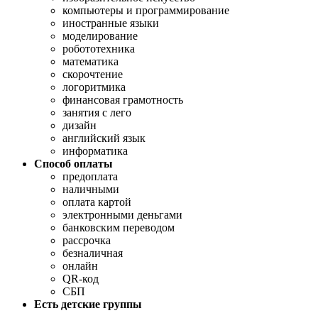
компьютеры и программирование
иностранные языки
моделирование
робототехника
математика
скорочтение
логоритмика
финансовая грамотность
занятия с лего
дизайн
английский язык
информатика
Способ оплаты
предоплата
наличными
оплата картой
электронными деньгами
банковским переводом
рассрочка
безналичная
онлайн
QR-код
СБП
Есть детские группы